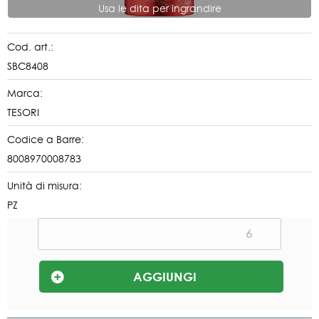
Usa le dita per ingrandire
Cod. art.:
SBC8408
Marca:
TESORI
Codice a Barre:
8008970008783
Unità di misura:
PZ