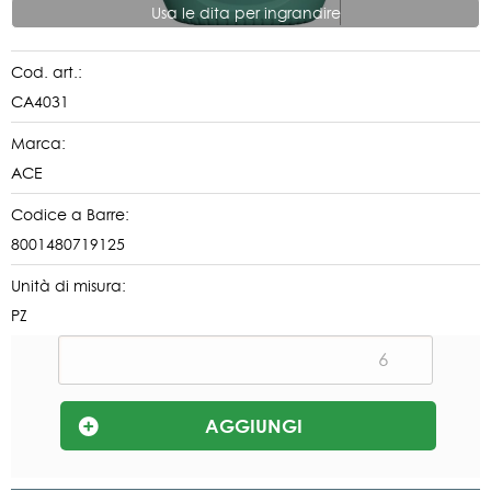
Usa le dita per ingrandire
Cod. art.:
CA4031
Marca:
ACE
Codice a Barre:
8001480719125
Unità di misura:
PZ