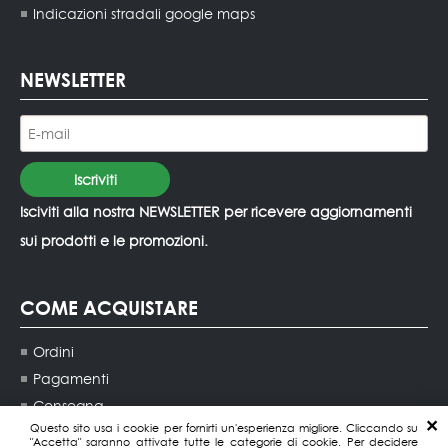
Indicazioni stradali google maps
NEWSLETTER
Isciviti alla nostra NEWSLETTER per ricevere aggiornamenti
sui prodotti e le promozioni.
COME ACQUISTARE
Ordini
Pagamenti
Consegna
Questo sito usa i cookie per fornirti un'esperienza migliore. Cliccando su
Contatti agenti di vendita
"Accetta" saranno attivate tutte le categorie di cookie. Per decidere