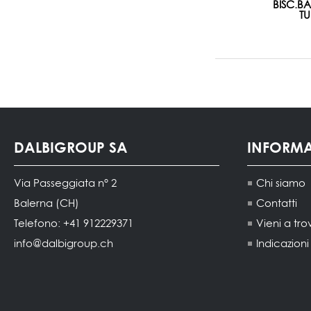
BISC.B
TU
DALBIGROUP SA
INFORM
Via Passeggiata n° 2
Chi siamo
Balerna (CH)
Contatti
Telefono: +41 912229371
Vieni a tro
info@dalbigroup.ch
Indicazion