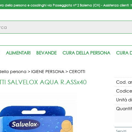
ura della persona e casalinghi via Passeggiata n° 2 Balerna (CH) - Assistenza clienti 
S
Per
ALIMENTARI
BEVANDE
CURA DELLA PERSONA
CURA D
inser
pas
della persona
IGIENE PERSONA
CEROTTI
TI SALVELOX AQUA R.ASSx40
Cod. ar
Codice
Unità d
Quantit
Ha
Servizi