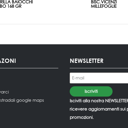
ARILLA BAIOCCHI
BISC.VICENZI
BO 168 GR
MILLEFOGLIE
AZONI
NEWSLETTER
varci
i stradali google maps
Isciviti alla nostra NEWSLETTE
ricevere aggiornamenti sui p
promozioni.