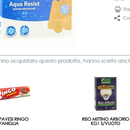
St
Con
anno acquistato questo prodotto, hanno scelto anche
.PAVESI RINGO
RISO MITTINO ARBORIO
VANIGLIA
KG1 S/VUOTO