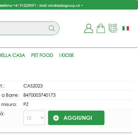
-
info@dalbigroup.ch
telefono +41 912229371 - Mail:
ono già registrato
Sono un nuovo cliente
 completare l'ordine
Se non sei ancora registrato
ELLA CASA
PET FOOD
I KIOSK
isci il nome utente e la
sul nostro sito clicca sul
sword e poi clicca sul
pulsante "Registrati"
pulsante "Accedi"
E-mail:
t.:
CAS2023
 a Barre:
8470003740173
Password:
i misura:
PZ
à:
i perso la password?