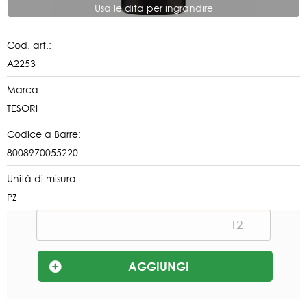
Usa le dita per ingrandire
Cod. art.:
A2253
Marca:
TESORI
Codice a Barre:
8008970055220
Unità di misura:
PZ