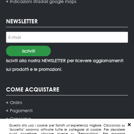
Indicazioni stradali google maps
NEWSLETTER
Isciviti alla nostra NEWSLETTER per ricevere aggiornamenti
sui prodotti e le promozioni.
COME ACQUISTARE
Ordini
Pagamenti
Consegna
Questo sito usa i cookie per fornirti un'esperienza migliore. Cliccando su
Contatti agenti di vendita
"Accetta" saranno attivate tutte le categorie di cookie. Per decidere
quali accettare, cliccare invece su "Personalizza". Per maggiori