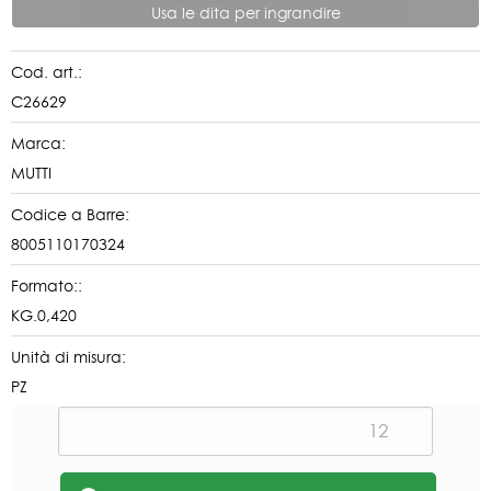
Usa le dita per ingrandire
Cod. art.:
C26629
Marca:
MUTTI
Codice a Barre:
8005110170324
Formato::
KG.0,420
Unità di misura:
PZ