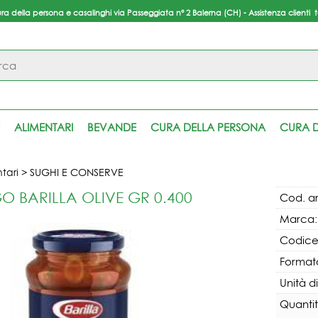
ura della persona e casalinghi via Passeggiata n° 2 Balerna (CH) - Assistenza clienti 
S
Per
ALIMENTARI
BEVANDE
CURA DELLA PERSONA
CURA D
inser
pas
tari
SUGHI E CONSERVE
O BARILLA OLIVE GR 0.400
Cod. ar
Marca:
Codice
Formato
Unità d
Ha
Quantit