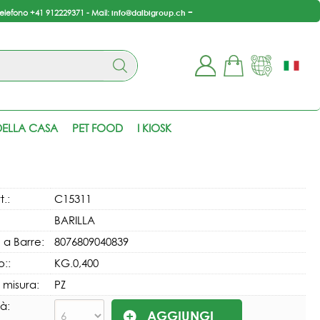
-
info@dalbigroup.ch
telefono +41 912229371 - Mail:
ono già registrato
Sono un nuovo cliente
 completare l'ordine
Se non sei ancora registrato
ELLA CASA
PET FOOD
I KIOSK
isci il nome utente e la
sul nostro sito clicca sul
sword e poi clicca sul
pulsante "Registrati"
pulsante "Accedi"
E-mail:
t.:
C15311
BARILLA
Password:
 a Barre:
8076809040839
::
KG.0,400
i misura:
PZ
i perso la password?
à: