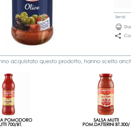
Servizi
St
Con
anno acquistato questo prodotto, hanno scelto anche
TA POMODORO
SALSA MUTTI
TTI 700/BT.
POM.DATTERINI BT.300/