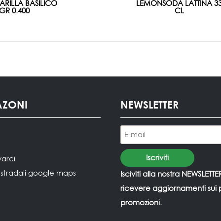
ARILLA BASILICO
LEMONSODA LATTINA 3
GR 0.400
CL
AZONI
NEWSLETTER
varci
i stradali google maps
Isciviti alla nostra NEWSLETTE
ricevere aggiornamenti sui p
promozioni.