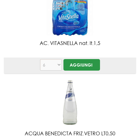
AC. VITASNELLA nat. lt.1,5
ACQUA BENEDICTA FRIZ.VETRO LT0,50