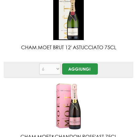
CHAM.MOET BRUT 12' ASTUCCIATO 75CL
CHAM.MOET&CHANDON ROSE'AST.75CL