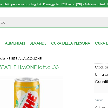
ura della persona e casalinghi via Passeggiata n° 2 Balerna (CH) - Assistenza clienti 
S
Per
ALIMENTARI
BEVANDE
CURA DELLA PERSONA
CURA D
inser
pas
nde
BIBITE ANALCOLICHE
STATHE LIMONE latt.cl.33
Cod. ar
Unità d
Quantit
Servizi
Ha