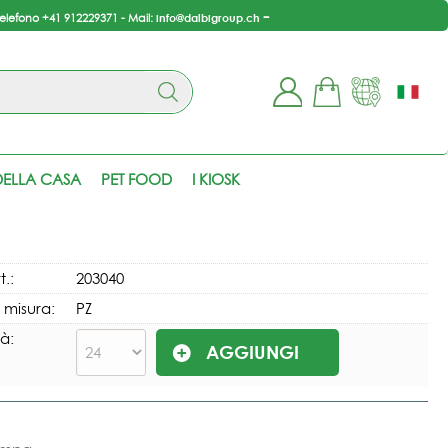
-
info@dalbigroup.ch
telefono +41 912229371 - Mail:
ono già registrato
Sono un nuovo cliente
 completare l'ordine
Se non sei ancora registrato
ELLA CASA
PET FOOD
I KIOSK
isci il nome utente e la
sul nostro sito clicca sul
sword e poi clicca sul
pulsante "Registrati"
pulsante "Accedi"
E-mail:
t.:
203040
i misura:
PZ
Password:
à:
i perso la password?