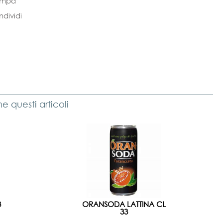
ampa
dividi
 questi articoli
3
ORANSODA LATTINA CL
33