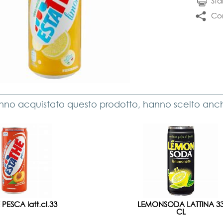
St
Con
anno acquistato questo prodotto, hanno scelto anche
 PESCA latt.cl.33
LEMONSODA LATTINA 3
CL