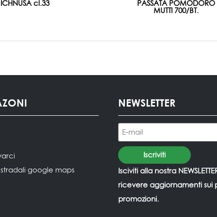
 ICHNUSA cl.33
PASSATA POMODORO
MUTTI 700/BT.
AZONI
NEWSLETTER
varci
i stradali google maps
Isciviti alla nostra NEWSLETTE
ricevere aggiornamenti sui p
promozioni.