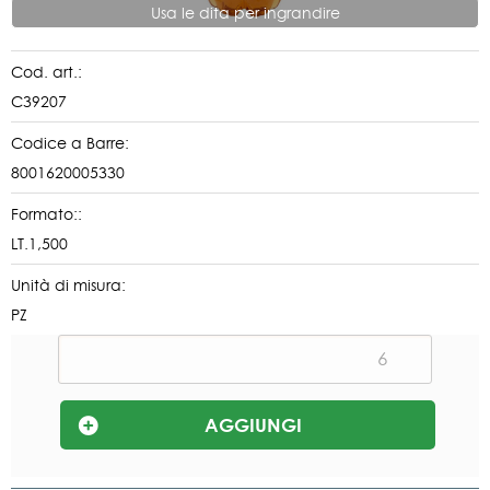
Usa le dita per ingrandire
Cod. art.:
C39207
Codice a Barre:
8001620005330
Formato::
LT.1,500
Unità di misura:
PZ