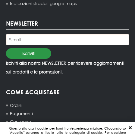
Indicazioni stradali google maps
NEWSLETTER
Isciviti alla nostra NEWSLETTER per ricevere aggiornamenti
sui prodotti e le promozioni.
COME ACQUISTARE
Ordini
Pagamenti
Consegna
Questo sito usa i cookie per fornirti un'esperienza migliore. Cliccando su
Contatti agenti di vendita
"Accetta" saranno attivate tutte le categorie di cookie. Per decidere