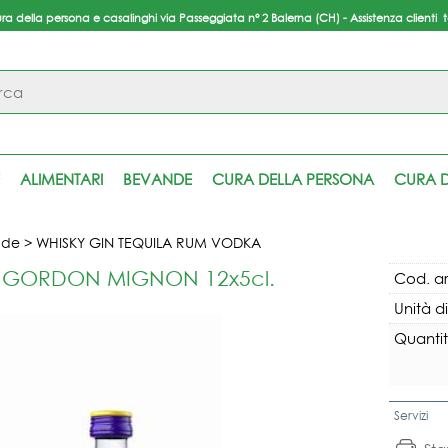
ura della persona e casalinghi via Passeggiata n° 2 Balerna (CH) - Assistenza clienti 
S
Per
ALIMENTARI
BEVANDE
CURA DELLA PERSONA
CURA D
inser
pas
nde
WHISKY GIN TEQUILA RUM VODKA
 GORDON MIGNON 12x5cl.
Cod. ar
Unità d
Quantit
Servizi
Ha