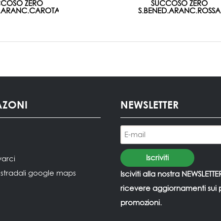
CCOSO ZERO
SUCCOSO ZERO
D.ARANC.CAROTA
S.BENED.ARANC.ROSSA
AZONI
NEWSLETTER
varci
i stradali google maps
Isciviti alla nostra NEWSLETTE
ricevere aggiornamenti sui p
promozioni.