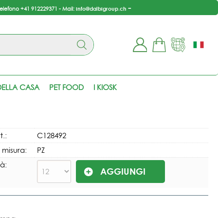
-
info@dalbigroup.ch
telefono +41 912229371 - Mail:
ono già registrato
Sono un nuovo cliente
 completare l'ordine
Se non sei ancora registrato
ELLA CASA
PET FOOD
I KIOSK
isci il nome utente e la
sul nostro sito clicca sul
sword e poi clicca sul
pulsante "Registrati"
pulsante "Accedi"
E-mail:
t.:
C128492
i misura:
PZ
Password:
à:
i perso la password?