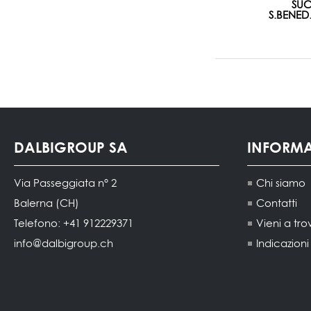
SU
S.BENE
DALBIGROUP SA
INFORM
Via Passeggiata n° 2
Chi siamo
Balerna (CH)
Contatti
Telefono: +41 912229371
Vieni a tro
info@dalbigroup.ch
Indicazion