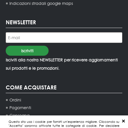
Indicazioni stradali google maps
NEWSLETTER
Isciviti alla nostra NEWSLETTER per ricevere aggiornamenti
sui prodotti e le promozioni.
COME ACQUISTARE
Ordini
Pagamenti
Consegna
Questo sito usa i cookie per fornirti un'esperienza migliore. Cliccando su
Contatti agenti di vendita
"Accetta" saranno attivate tutte le categorie di cookie. Per decidere